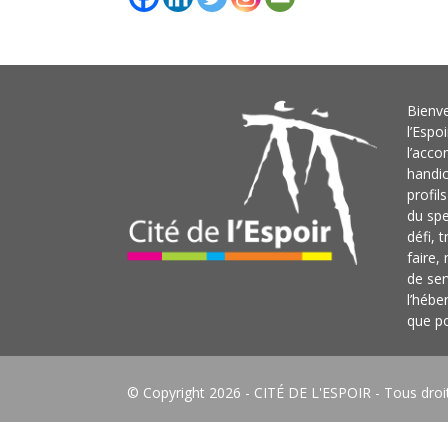
Bienve
l’Espo
l’acc
handi
profil
du sp
défi, 
faire,
de ser
l’hébe
que po
© Copyright 2026 -
CITÉ DE L'ESPOIR
- Tous droi