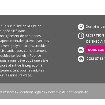
nue sur le site de la Cité de
Domaine des 
ir, spécialisé dans
RECEPTION
ompagnement de personnes
capées mentales grave, avec des
DE 8H30 À 1
s divers (polyhandicaps, trouble
NOUS CON
ectre autistique, comportement
troubles sensoriels). Pour ce
0032 87 33 
 nous avons développé une série
vices allant de l’intégration à
rgement tant pour les adultes
ur les mineurs d’âge.
ts réservés -
Mentions légales
-
Politique de confidentialité