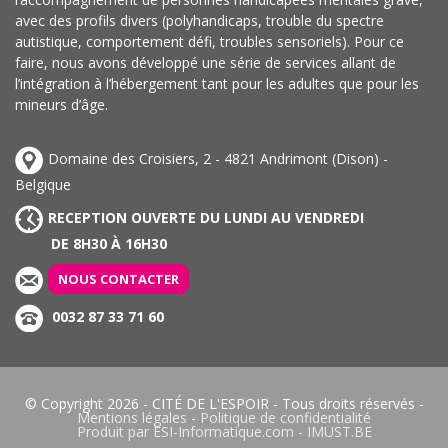
avec des profils divers (polyhandicaps, trouble du spectre
autistique, comportement défi, troubles sensoriels). Pour ce
faire, nous avons développé une série de services allant de
l’intégration à l’hébergement tant pour les adultes que pour les
mineurs d’âge.
Domaine des Croisiers, 2 - 4821 Andrimont (Dison) -
Belgique
RECEPTION OUVERTE DU LUNDI AU VENDREDI
DE 8H30 À 16H30
NOUS CONTACTER
0032 87 33 71 60
© Copyright 2026 -
CITÉ DE L'ESPOIR
- Tous droits réservés -
Mentions légales
-
Politique de confidentialité
Produit par
ESI-Informatique.com
-
IMUST.BE