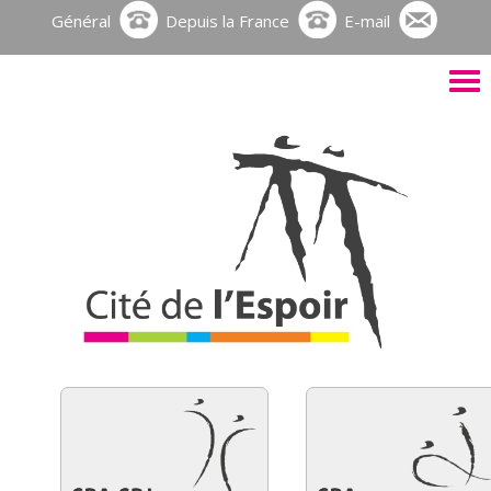
Général
Depuis la France
E-mail
Activ
le
men