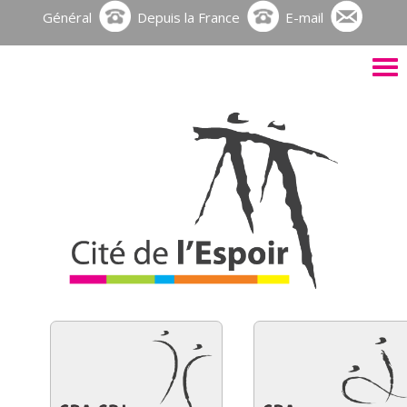
Général
Depuis la France
E-mail
Activ
le
men