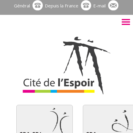
Général
Depuis la France
E-mail
Activ
le
men