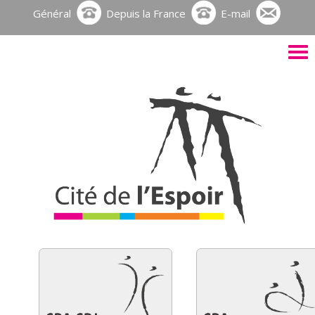
Général
Depuis la France
E-mail
Activ
le
men