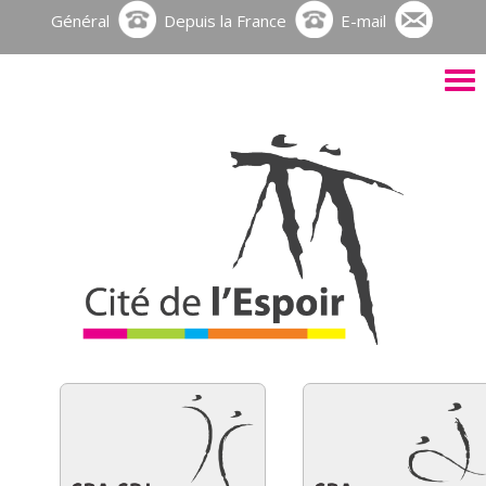
Général
Depuis la France
E-mail
Activ
le
men