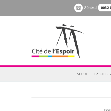
Général
0032 
ACCUEIL
L’A.S.B.L.
Dose