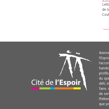
Lett
de l
Covl
L
Bienve
l’Espo
l’acc
handi
profil
du sp
défi, 
faire,
de ser
l’hébe
que po