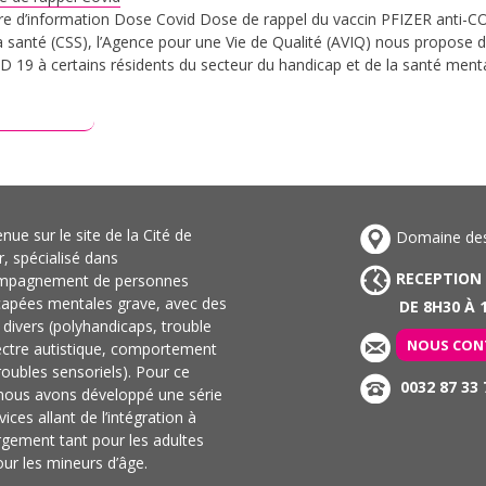
re d’information Dose Covid Dose de rappel du vaccin PFIZER anti-COV
a santé (CSS), l’Agence pour une Vie de Qualité (AVIQ) nous propose d
D 19 à certains résidents du secteur du handicap et de la santé menta
ire plus
nue sur le site de la Cité de
Domaine des 
ir, spécialisé dans
RECEPTION
ompagnement de personnes
capées mentales grave, avec des
DE 8H30 À 1
s divers (polyhandicaps, trouble
NOUS CON
ectre autistique, comportement
troubles sensoriels). Pour ce
0032 87 33 
 nous avons développé une série
vices allant de l’intégration à
rgement tant pour les adultes
ur les mineurs d’âge.