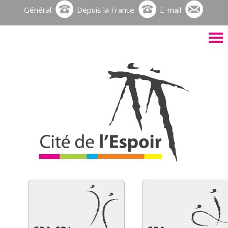
Général
Depuis la France
E-mail
Activ
le
men