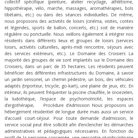
collectif spécifique (peinture, atelier recyclage, athlétisme,
hippothérapie, vélo, marche, massages, aromathérapies, bols
tibétains, etc.) ou dans des séances individuelles. De même,
nous proposons des activités de loisirs (cinéma, visites, contes
et légendes, sports de ballon, concerts, etc.) soit de manière
régulière ou ponctuelle. Nous veillons également à intégrer nos
résidents dans différents lieux et groupes de loisirs (services
loisirs, activités culturelles, après-midi rencontre, séjours avec
des services extérieurs, etc.). Le Domaine des Croisiers La
majorité des groupes de vie sont implantés sur le Domaine des
Croisiers, dans un parc de 35 hectares. Les résidents peuvent
bénéficier des différentes infrastructures du Domaine, à savoir
un jardin sensoriel, un chemin pédestre, un bois, des véhicules
adaptés (triporteur, tricycle, go-kart), une plaine de jeux, etc. En
intérieur, ils peuvent fréquenter la piscine chauffée, le snoezelen,
la ludothèque, l’espace de psychomotricité, les espaces
d’ergothérapie, Procédure d’Admission Nous proposons un
hébergement résidentiel de longue durée mais aussi un service
d’accueil court-séjour. Pour toute demande d’admission, le
service social peut être sollicité afin d’enclencher les démarches
administratives et pédagogiques nécessaires. En fonction du
profil de la personne concernée, une rencontre pluridisciplinaire