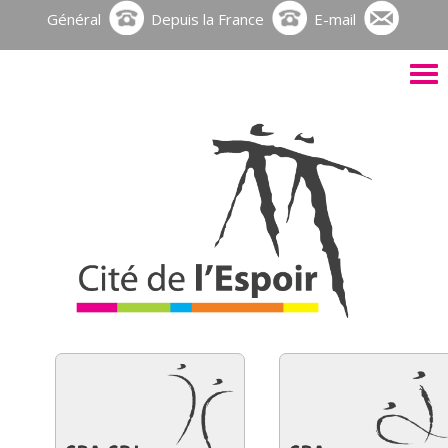
Général
Depuis la France
E-mail
Activ
le
men