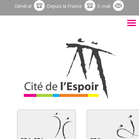
Général
Depuis la France
E-mail
Activ
le
men