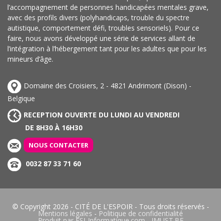
l’accompagnement de personnes handicapées mentales grave,
avec des profils divers (polyhandicaps, trouble du spectre
autistique, comportement défi, troubles sensoriels). Pour ce
faire, nous avons développé une série de services allant de
l’intégration à l’hébergement tant pour les adultes que pour les
mineurs d’âge.
Domaine des Croisiers, 2 - 4821 Andrimont (Dison) -
Belgique
RECEPTION OUVERTE DU LUNDI AU VENDREDI
DE 8H30 À 16H30
NOUS CONTACTER
0032 87 33 71 60
© Copyright 2026 -
CITÉ DE L'ESPOIR
- Tous droits réservés -
Mentions légales
-
Politique de confidentialité
Produit par
ESI-Informatique.com
-
IMUST.BE