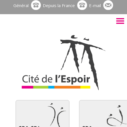
Général
Depuis la France
E-mail
Activ
le
men