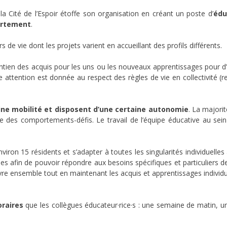
la Cité de l’Espoir étoffe son organisation en créant un poste d’
édu
ortement
.
de vie dont les projets varient en accueillant des profils différents.
aintien des acquis pour les uns ou les nouveaux apprentissages pour 
ttention est donnée au respect des règles de vie en collectivité (r
aine mobilité et disposent d’une certaine autonomie
. La majori
e des comportements-défis. Le travail de l’équipe éducative au sei
iron 15 résidents et s’adapter à toutes les singularités individuelles
 afin de pouvoir répondre aux besoins spécifiques et particuliers d
ivre ensemble tout en maintenant les acquis et apprentissages individ
oraires
que les collègues éducateur·rice·s : une semaine de matin, u