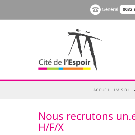
Général
0032 
ACCUEIL
L’A.S.B.L.
Nous recrutons un.e
H/F/X