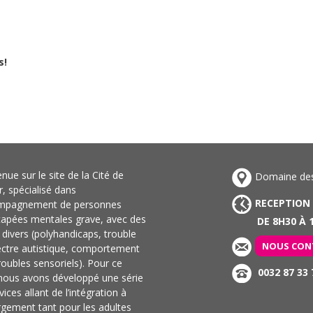
s!
nue sur le site de la Cité de
Domaine des 
ir, spécialisé dans
RECEPTION
ompagnement de personnes
capées mentales grave, avec des
DE 8H30 À 1
s divers (polyhandicaps, trouble
NOUS CON
ectre autistique, comportement
troubles sensoriels). Pour ce
0032 87 33 
 nous avons développé une série
vices allant de l’intégration à
rgement tant pour les adultes