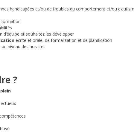
nnes handicapées et/ou de troubles du comportement et/ou d’autis
e formation
ilités
 d’équipe et souhaitez les développer
cation
écrite et orale, de formalisation et de planification
t au niveau des horaires
re ?
plein
pectueux
 compétences
 choyé