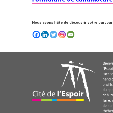
Nous avons hâte de découvrir votre parcour
Bienve
l’Espo
l’acc
handi
profil
du sp
défi, 
faire,
de ser
l’hébe