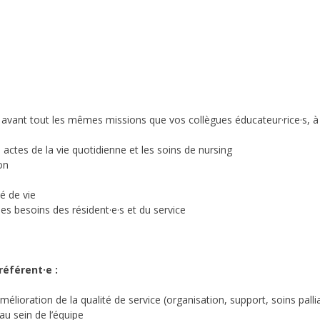
z avant tout les mêmes missions que vos collègues éducateur·rice·s, à 
ctes de la vie quotidienne et les soins de nursing
on
té de vie
s besoins des résident·e·s et du service
référent·e :
élioration de la qualité de service (organisation, support, soins palliati
au sein de l’équipe