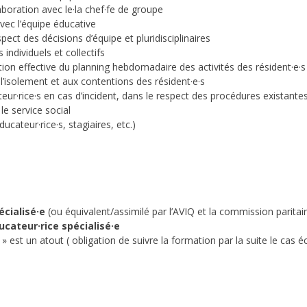
boration avec le·la chef·fe de groupe
avec l’équipe éducative
ect des décisions d’équipe et pluridisciplinaires
individuels et collectifs
sation effective du planning hebdomadaire des activités des résident·e·s
l’isolement et aux contentions des résident·e·s
eur·rice·s en cas d’incident, dans le respect des procédures existante
le service social
ucateur·rice·s, stagiaires, etc.)
écialisé·e
(ou équivalent/assimilé par l’AVIQ et la commission paritai
ateur·rice spécialisé·e
 » est un atout ( obligation de suivre la formation par la suite le cas é