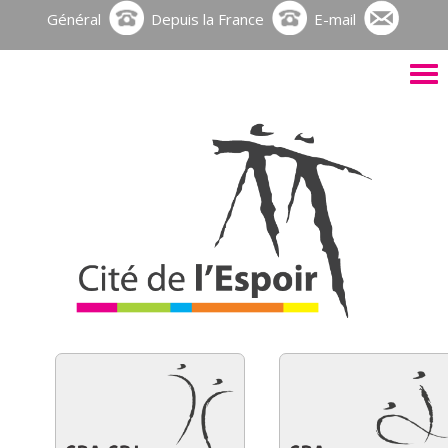
Général
Depuis la France
E-mail
Activ
le
men