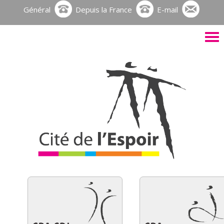
Général
Depuis la France
E-mail
Activ
le
men