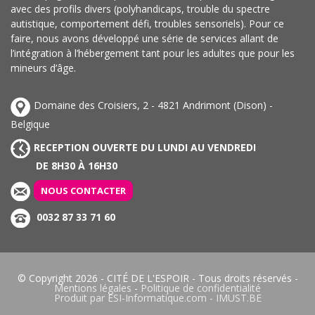
avec des profils divers (polyhandicaps, trouble du spectre
autistique, comportement défi, troubles sensoriels). Pour ce
faire, nous avons développé une série de services allant de
l’intégration à l’hébergement tant pour les adultes que pour les
mineurs d’âge.
Domaine des Croisiers, 2 - 4821 Andrimont (Dison) -
Belgique
RECEPTION OUVERTE DU LUNDI AU VENDREDI
DE 8H30 À 16H30
NOUS CONTACTER
0032 87 33 71 60
© Copyright 2026 -
CITÉ DE L'ESPOIR
- Tous droits réservés -
Mentions légales
-
Politique de confidentialité
Produit par
ESI-Informatique.com
-
IMUST.BE