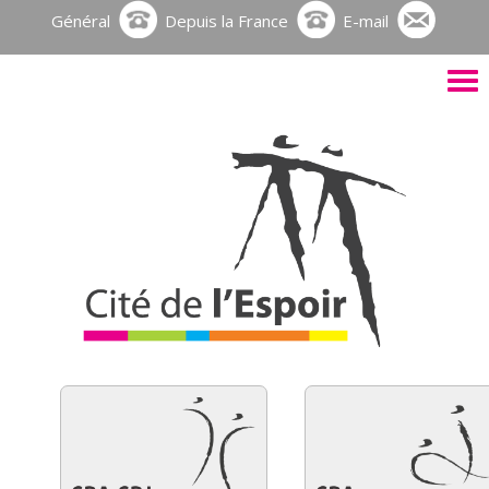
Général
Depuis la France
E-mail
Activ
le
men