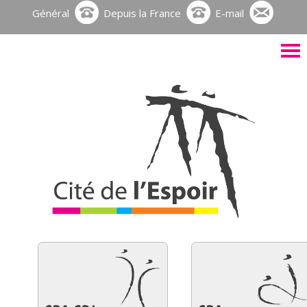
Général
Depuis la France
E-mail
Activ
le
men