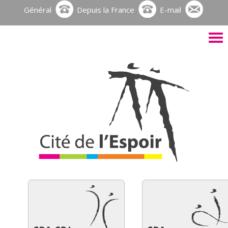
Général
Depuis la France
E-mail
Activ
le
men