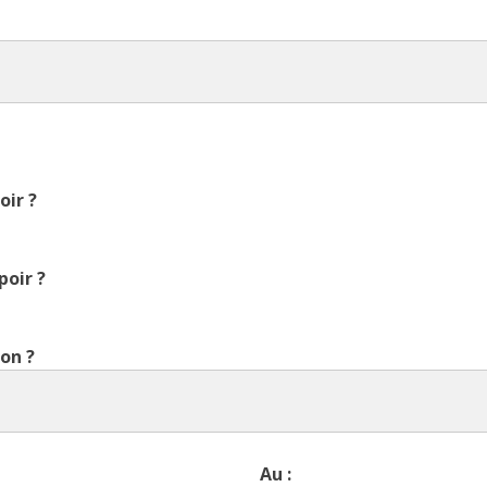
oir ?
poir ?
ion ?
Au :