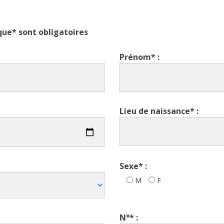
ue* sont obligatoires
Prénom* :
Lieu de naissance* :
Sexe* :
M
F
N°* :