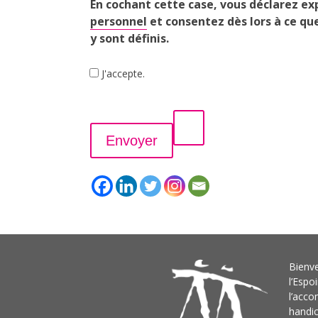
En cochant cette case, vous déclarez ex
personnel
et consentez dès lors à ce que
y sont définis.
J'accepte.
Bienve
l’Espo
l’acc
handi