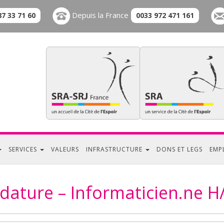
Depuis la France
87 33 71 60
0033 972 471 161
SERVICES
VALEURS
INFRASTRUCTURE
DONS ET LEGS
EMP
dature – Informaticien.ne H