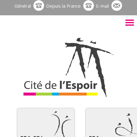
Général
Depuis la France
E-mail
Activ
le
men