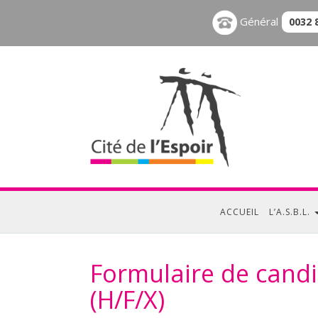
Général
0032 
ACCUEIL
L’A.S.B.L.
Formulaire de candi
(H/F/X)