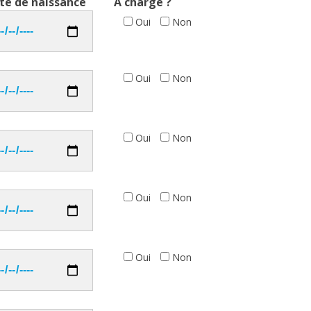
te de naissance
A charge ?
Oui
Non
Oui
Non
Oui
Non
Oui
Non
Oui
Non