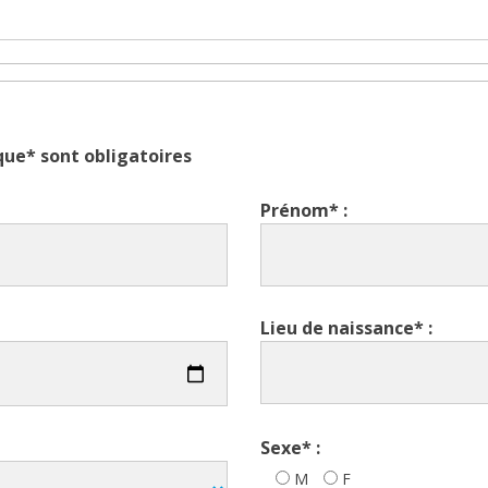
ue* sont obligatoires
Prénom* :
Lieu de naissance* :
Sexe* :
M
F