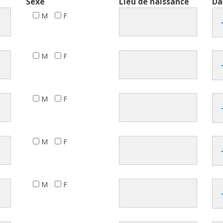
Sexe
Lieu de naissance
Da
M
F
M
F
M
F
M
F
M
F