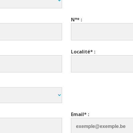
N°* :
Localité* :
Email* :