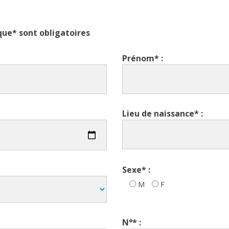
ue* sont obligatoires
Prénom* :
Lieu de naissance* :
Sexe* :
M
F
N°* :