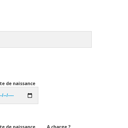
te de naissance
te de naissance
A charge ?