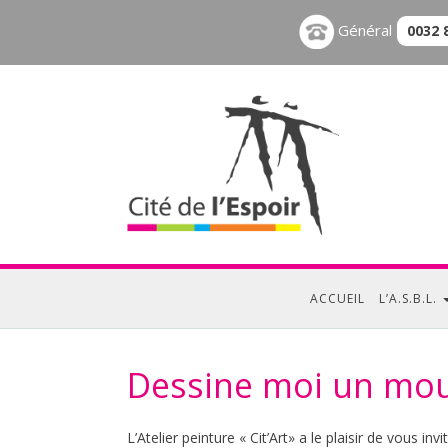
Général
0032 
ACCUEIL
L’A.S.B.L.
Dessine moi un mo
L’Atelier peinture « Cit’Art» a le plaisir de vous