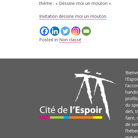
thème : « Dessine-moi un mouton ».
Invitation dessine moi un mouton
Posted in
Non classé
Bienve
l’Espo
l’acc
handi
profil
du sp
défi, 
faire,
de ser
l’hébe
que po