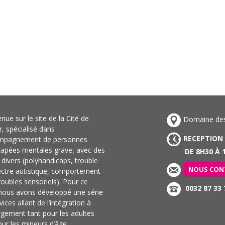
nue sur le site de la Cité de
Domaine des 
ir, spécialisé dans
RECEPTION
ompagnement de personnes
capées mentales grave, avec des
DE 8H30 À 1
s divers (polyhandicaps, trouble
NOUS CON
ectre autistique, comportement
troubles sensoriels). Pour ce
0032 87 33 
 nous avons développé une série
vices allant de l’intégration à
rgement tant pour les adultes
ur les mineurs d’âge.