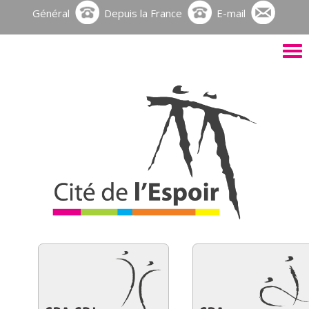
Général
Depuis la France
E-mail
Activ
le
men