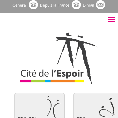
Général
Depuis la France
E-mail
Activ
le
men