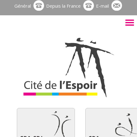
Général
Depuis la France
E-mail
Activ
le
men