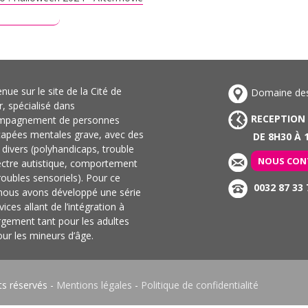
ire plus
nue sur le site de la Cité de
Domaine des 
ir, spécialisé dans
RECEPTION
ompagnement de personnes
capées mentales grave, avec des
DE 8H30 À 1
s divers (polyhandicaps, trouble
NOUS CON
ectre autistique, comportement
troubles sensoriels). Pour ce
0032 87 33 
 nous avons développé une série
vices allant de l’intégration à
rgement tant pour les adultes
ur les mineurs d’âge.
ts réservés -
Mentions légales
-
Politique de confidentialité