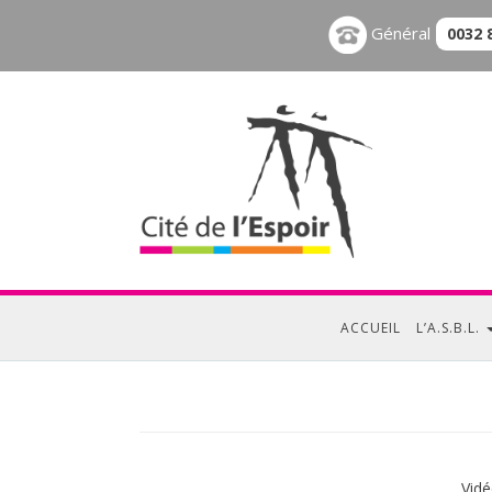
Général
0032 
ACCUEIL
L’A.S.B.L.
Vidé