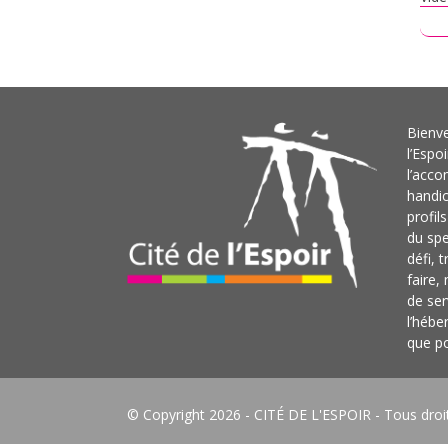
L
Bienve
l’Espo
l’acc
handi
profil
du sp
défi, 
faire,
de ser
l’hébe
que po
© Copyright 2026 -
CITÉ DE L'ESPOIR
- Tous droi