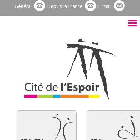
Général
Depuis la France
E-mail
Activ
le
men