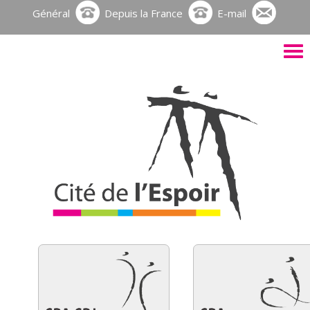
Général
Depuis la France
E-mail
Activ
le
men