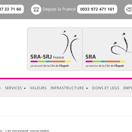
Depuis la France
87 33 71 60
0033 972 471 161
SERVICES
VALEURS
INFRASTRUCTURE
DONS ET LEGS
EMP
éo : Un moment snoezelen