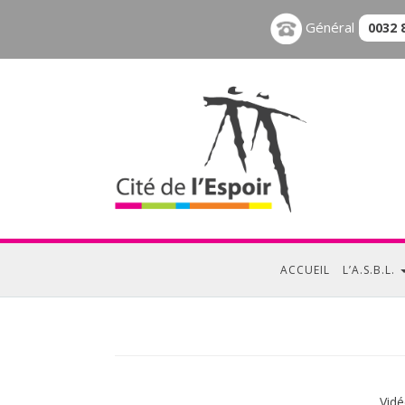
Général
0032 
ACCUEIL
L’A.S.B.L.
Vid