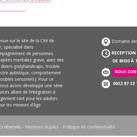
ire plus
nue sur le site de la Cité de
Domaine des 
ir, spécialisé dans
RECEPTION
ompagnement de personnes
capées mentales grave, avec des
DE 8H30 À 1
s divers (polyhandicaps, trouble
NOUS CON
ectre autistique, comportement
troubles sensoriels). Pour ce
0032 87 33 
 nous avons développé une série
vices allant de l’intégration à
rgement tant pour les adultes
ur les mineurs d’âge.
ts réservés -
Mentions légales
-
Politique de confidentialité