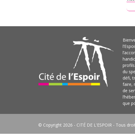
L
Bienve
l’Espo
l’acc
handi
profil
du sp
défi, 
faire,
de ser
l’hébe
que po
© Copyright 2026 -
CITÉ DE L'ESPOIR
- Tous droi